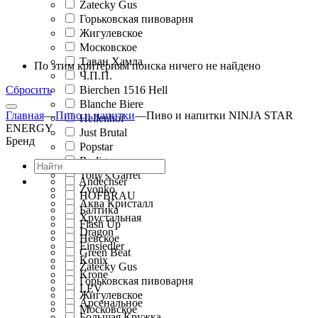
Zatecky Gus
Горьковская пивоварня
Жигулевское
Московское
Таван Хамла
По этим критериям поиска ничего не найдено
Ч.П.П.
Сбросить
Bierchen 1516 Hell
Blanche Biere
Главная
—
Пиво и напитки
—
Пиво и напитки NINJA STAR
Hellenhof
ENERGY
Just Brutal
Бренд
Popstar
Rudiger
Tony's Garret
Andechser
Zvonko
HOFBRAU
Аква Кристалл
Балтика
Хрустальная
Flash Up
Dragon
Невское
Einsiedler
Green Beat
Konix
Zatecky Gus
Krone
Горьковская пивоварня
LEV
Жигулевское
Арсенальное
Московское
Большая Кружка